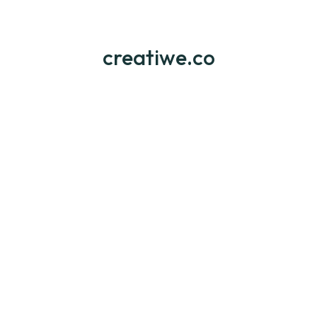
İşlerimiz
creatiwe.co
Referanslarımız
Web Software
Mobile App Software