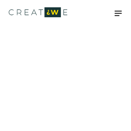
ANA SAYFA
KURUMSAL KIMLIK
Kurumsal Kimlik
Çalışmalarımız
İŞLERİMİZ